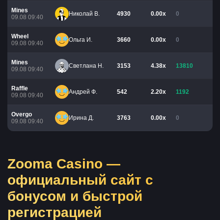
Mines
Николай В.
4930
0.00x
0
09.08 09:40
Wheel
Ольга И.
3660
0.00x
0
09.08 09:40
Mines
Светлана Н.
3153
4.38x
13810
09.08 09:40
Raffle
Андрей Ф.
542
2.20x
1192
09.08 09:40
Overgo
Ирина Д.
3763
0.00x
0
09.08 09:40
Zooma Casino —
официальный сайт с
бонусом и быстрой
регистрацией