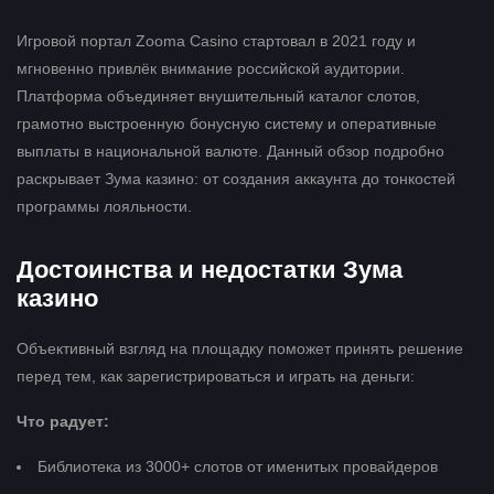
Игровой портал Zooma Casino стартовал в 2021 году и
мгновенно привлёк внимание российской аудитории.
Платформа объединяет внушительный каталог слотов,
грамотно выстроенную бонусную систему и оперативные
выплаты в национальной валюте. Данный обзор подробно
раскрывает Зума казино: от создания аккаунта до тонкостей
программы лояльности.
Достоинства и недостатки Зума
казино
Объективный взгляд на площадку поможет принять решение
перед тем, как зарегистрироваться и играть на деньги:
Что радует:
Библиотека из 3000+ слотов от именитых провайдеров