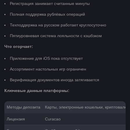
Регистрация занимает считанные минуты
Полная поддержка рублёвых операций
Техподдержка на русском работает круглосуточно
Пятиуровневая система лояльности с кэшбэком
Что огорчает:
Приложение для iOS пока отсутствует
Ассортимент настольных игр ограничен
Верификация документов иногда затягивается
Ключевые данные платформы:
Методы депозита
Карты, электронные кошельки, криптовалют
Лицензия
Curacao