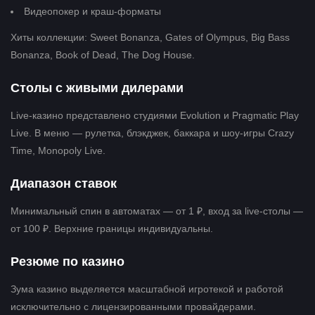
Видеопокер и краш-форматы
Хиты коллекции: Sweet Bonanza, Gates of Olympus, Big Bass
Bonanza, Book of Dead, The Dog House.
Столы с живыми дилерами
Live-казино представлено студиями Evolution и Pragmatic Play
Live. В меню — рулетка, блэкджек, баккара и шоу-игры Crazy
Time, Monopoly Live.
Диапазон ставок
Минимальный спин в автоматах — от 1 ₽, вход за live-столы —
от 100 ₽. Верхние границы индивидуальны.
Резюме по казино
Зума казино выделяется масштабной игротекой и работой
исключительно с лицензированными провайдерами.