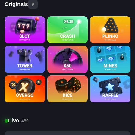
Originals
9
Live
1480