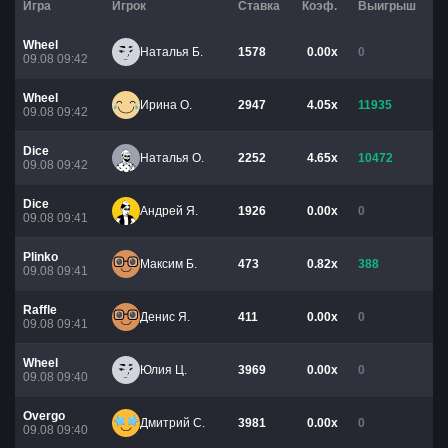
Игра
Игрок
Ставка
Коэф.
Выигрыш
Wheel
Наталья Б.
1578
0.00x
0
09.08 09:42
Wheel
Ирина О.
2947
4.05x
11935
09.08 09:42
Dice
Наталья О.
2252
4.65x
10472
09.08 09:42
Dice
Андрей Я.
1926
0.00x
0
09.08 09:41
Plinko
Максим Б.
473
0.82x
388
09.08 09:41
Raffle
Денис Я.
411
0.00x
0
09.08 09:41
Wheel
Юлия Ц.
3969
0.00x
0
09.08 09:40
Overgo
Дмитрий С.
3981
0.00x
0
09.08 09:40